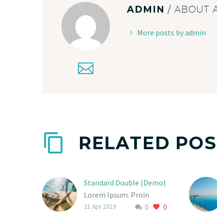
ADMIN
/ ABOUT
More posts by admin
RELATED POS
Standard Double (Demo)
Lorem Ipsum. Proin
0
0
gravida nibh vel velit
21 Apr 2019