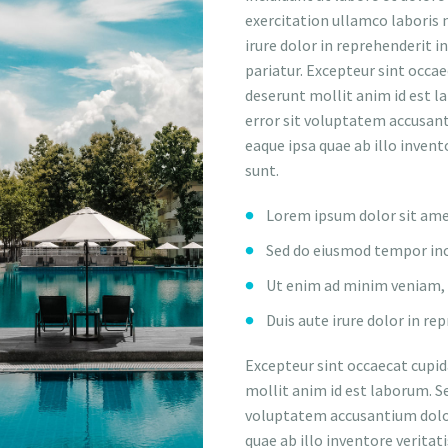
exercitation ullamco laboris 
irure dolor in reprehenderit i
pariatur. Excepteur sint occae
deserunt mollit anim id est l
error sit voluptatem accusa
eaque ipsa quae ab illo invent
sunt.
Lorem ipsum dolor sit amet
Sed do eiusmod tempor inc
Ut enim ad minim veniam, q
Duis aute irure dolor in re
Excepteur sint occaecat cupida
mollit anim id est laborum. Se
voluptatem accusantium dolo
quae ab illo inventore veritat