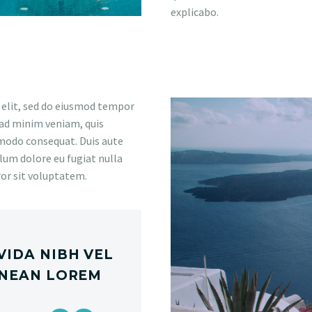
explicabo.
 elit, sed do eiusmod tempor
 ad minim veniam, quis
mmodo consequat. Duis aute
llum dolore eu fugiat nulla
ror sit voluptatem.
VIDA NIBH VEL
ENEAN LOREM