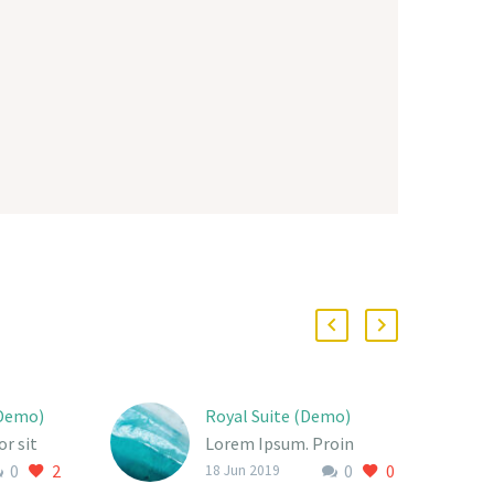
(Demo)
Royal Suite (Demo)
r sit
Lorem Ipsum. Proin
0
2
0
0
r
gravida nibh vel velit
18 Jun 2019