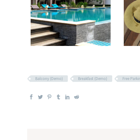
Balcony (Demo)
Breakfast (Demo)
Free Park