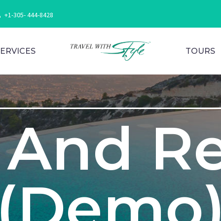
+1-305- 444-8428
SERVICES
TOURS
 And R
(Demo