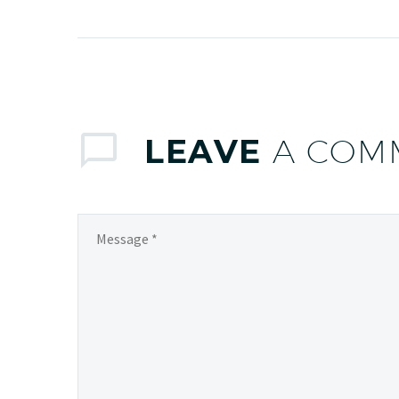
auctor aliquet. Aenean
sollicitudin, lorem quis
bibendum auctor, nisi elit
consequat ipsum, nec
sagittis sem nibh id elit.
LEAVE
A COM