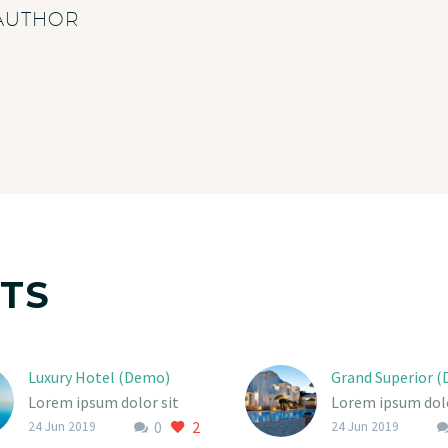
 AUTHOR
TS
Luxury Hotel (Demo)
Grand Superior 
Lorem ipsum dolor sit
Lorem ipsum dolo
0
2
ametcon sectetur
ametcon sectetu
24 Jun 2019
24 Jun 2019