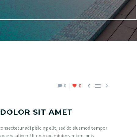



0
0
 DOLOR SIT AMET
onsectetur adi pisicing elit, sed do eiusmod tempor
e magna aliqua. Ut enim ad minim veniam, quis