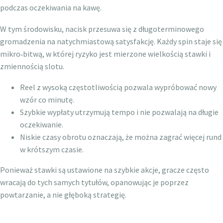
podczas oczekiwania na kawę.
W tym środowisku, nacisk przesuwa się z długoterminowego
gromadzenia na natychmiastową satysfakcję. Każdy spin staje się
mikro‑bitwą, w której ryzyko jest mierzone wielkością stawki i
zmiennością slotu.
Reel z wysoką częstotliwością pozwala wypróbować nowy
wzór co minutę.
Szybkie wypłaty utrzymują tempo i nie pozwalają na długie
oczekiwanie.
Niskie czasy obrotu oznaczają, że można zagrać więcej rund
w krótszym czasie.
Ponieważ stawki są ustawione na szybkie akcje, gracze często
wracają do tych samych tytułów, opanowując je poprzez
powtarzanie, a nie głęboką strategię.