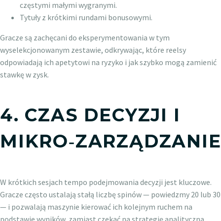
częstymi małymi wygranymi.
Tytuły z krótkimi rundami bonusowymi.
Gracze są zachęcani do eksperymentowania w tym
wyselekcjonowanym zestawie, odkrywając, które reelsy
odpowiadają ich apetytowi na ryzyko i jak szybko mogą zamienić
stawkę w zysk.
4. CZAS DECYZJI I
MIKRO‑ZARZĄDZANI
W krótkich sesjach tempo podejmowania decyzji jest kluczowe.
Gracze często ustalają stałą liczbę spinów — powiedzmy 20 lub 30
— i pozwalają maszynie kierować ich kolejnym ruchem na
podstawie wyników, zamiast czekać na strategię analityczną.