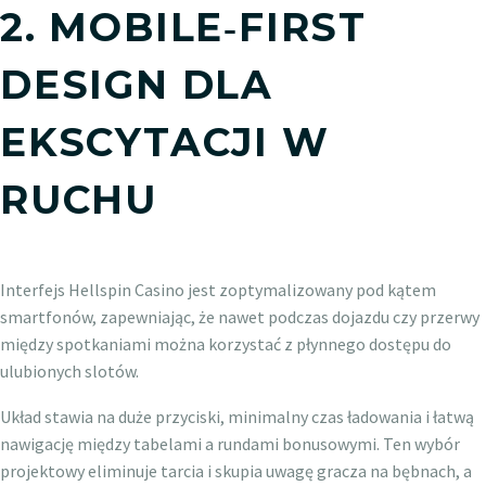
2. MOBILE‑FIRST
DESIGN DLA
EKSCYTACJI W
RUCHU
Interfejs Hellspin Casino jest zoptymalizowany pod kątem
smartfonów, zapewniając, że nawet podczas dojazdu czy przerwy
między spotkaniami można korzystać z płynnego dostępu do
ulubionych slotów.
Układ stawia na duże przyciski, minimalny czas ładowania i łatwą
nawigację między tabelami a rundami bonusowymi. Ten wybór
projektowy eliminuje tarcia i skupia uwagę gracza na bębnach, a