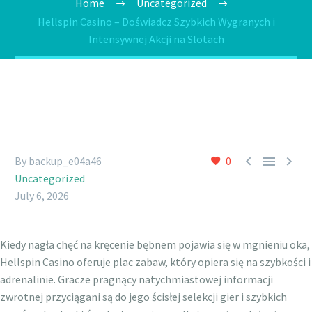
Home
Uncategorized
Hellspin Casino – Doświadcz Szybkich Wygranych i
Intensywnej Akcji na Slotach



By backup_e04a46
0
Uncategorized
July 6, 2026
Kiedy nagła chęć na kręcenie bębnem pojawia się w mgnieniu oka,
Hellspin Casino oferuje plac zabaw, który opiera się na szybkości i
adrenalinie. Gracze pragnący natychmiastowej informacji
zwrotnej przyciągani są do jego ścisłej selekcji gier i szybkich