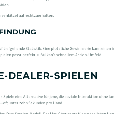
ahlen.
ervenkitzel aufrechtzuerhalten.
SFINDUNG
t auf tiefgehende Statistik. Eine plötzliche Gewinnserie kann eine
 Spielen passt perfekt zu Vulkan’s schnellem Action-Umfeld.
VE-DEALER-SPIELEN
-Spiele eine Alternative für jene, die soziale Interaktion ohne la
n—oft unter zehn Sekunden pro Hand.
das Kurz‑Session‑Modell. Der Live-Chat sorgt für zusätzlichen Nerv