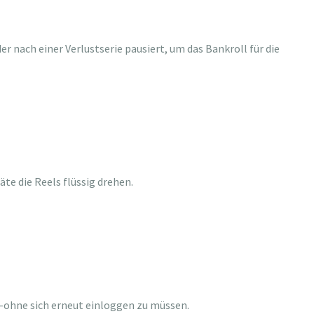
r nach einer Verlustserie pausiert, um das Bankroll für die
te die Reels flüssig drehen.
d—ohne sich erneut einloggen zu müssen.