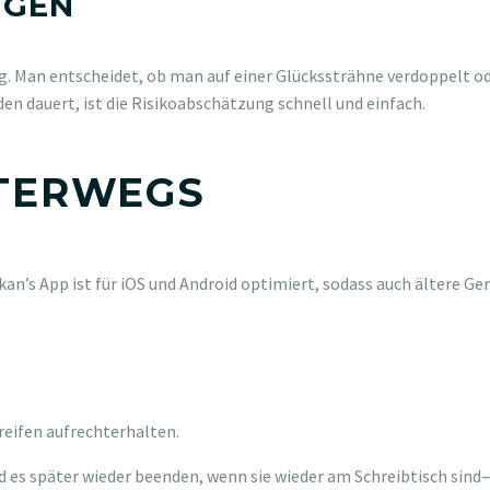
NGEN
g. Man entscheidet, ob man auf einer Glückssträhne verdoppelt ode
en dauert, ist die Risikoabschätzung schnell und einfach.
NTERWEGS
n’s App ist für iOS und Android optimiert, sodass auch ältere Gerä
reifen aufrechterhalten.
d es später wieder beenden, wenn sie wieder am Schreibtisch sin